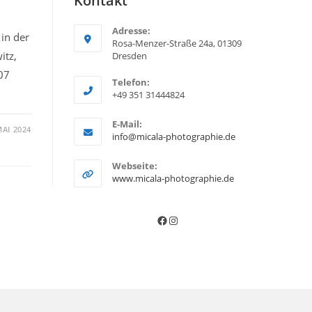
Kontakt
Adresse:
in der
Rosa-Menzer-Straße 24a, 01309
itz,
Dresden
007
Telefon:
+49 351 31444824
E-Mail:
MAI 2024
O
info@micala-photographie.de
p
e
Webseite:
n
www.micala-photographie.de
s
i
n
Facebook
Instagram
y
o
u
r
a
p
p
l