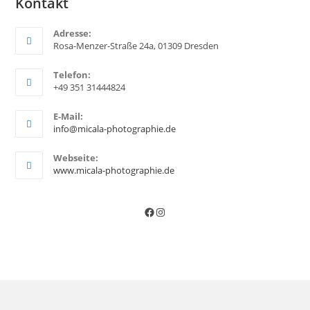
Kontakt
Adresse:
Rosa-Menzer-Straße 24a, 01309 Dresden
Telefon:
+49 351 31444824
E-Mail:
O
info@micala-photographie.de
p
e
Webseite:
n
www.micala-photographie.de
s
i
n
Facebook
Instagram
y
o
u
r
a
p
p
l